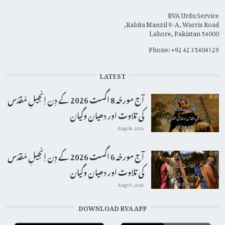
RVA Urdu Service
Rabita Manzil 9-A, Warris Road,
Lahore, Pakistan 54000
Phone: +92 42 35404129
LATEST
آج مورخہ 8 اگست 2026 کے دِن اِنجیلِ مُقدّس
کی تلاوت اور دھیان وگیان
Aug 08, 2026
آج مورخہ 6 اگست 2026 کے دِن اِنجیلِ مُقدّس
کی تلاوت اور دھیان وگیان
Aug 07, 2026
DOWNLOAD RVA APP