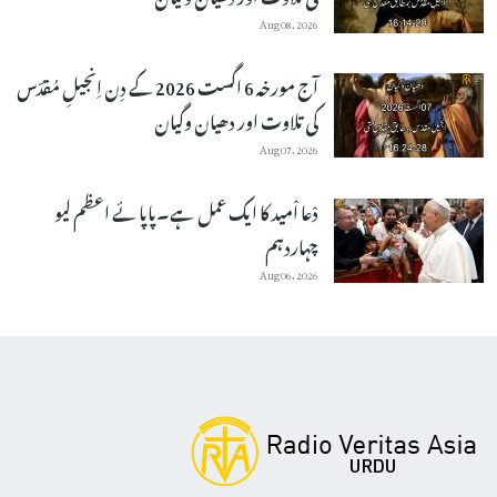
Aug 08, 2026
آج مورخہ 6 اگست 2026 کے دِن اِنجیلِ مُقدّس
کی تلاوت اور دھیان وگیان
Aug 07, 2026
دْعا اْمید کا ایک عمل ہے۔پاپائے اعظم لیو
چہاردہم
Aug 06, 2026