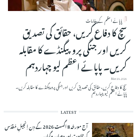
پاپائے اعظم کے پیغامات
سچ کا دفاع کریں، حقائق کی تصدیق
کریں اور جنگی پروپیگنڈے کا مقابلہ
کریں۔ پاپائے اعظم لیو چہاردہم
Mar 20, 2026
سچ کا دفاع کریں، حقائق کی تصدیق کریں اور جنگی پروپیگنڈے کا مقابلہ کریں۔
پاپائے اعظم لیو چہاردہم
LATEST
آج مورخہ 8 اگست 2026 کے دِن اِنجیلِ مُقدّس
کی تلاوت اور دھیان وگیان