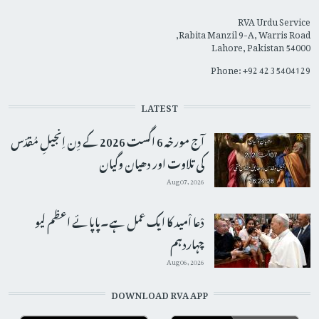
RVA Urdu Service
Rabita Manzil 9-A, Warris Road,
Lahore, Pakistan 54000
Phone: +92 42 35404129
LATEST
آج مورخہ 6 اگست 2026 کے دِن اِنجیلِ مُقدّس
کی تلاوت اور دھیان وگیان
Aug 07, 2026
دْعا اْمید کا ایک عمل ہے۔پاپائے اعظم لیو
چہاردہم
Aug 06, 2026
DOWNLOAD RVA APP