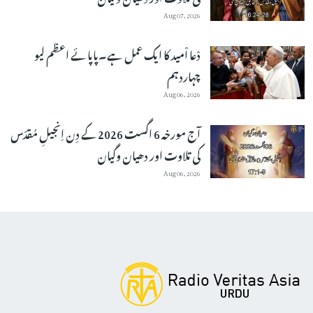
Aug 07, 2026
دْعا اْمید کا ایک عمل ہے۔پاپائے اعظم لیو
چہاردہم
Aug 06, 2026
آج مورخہ 6 اگست 2026 کے دِن اِنجیلِ مُقدّس
کی تلاوت اور دھیان وگیان
Aug 06, 2026