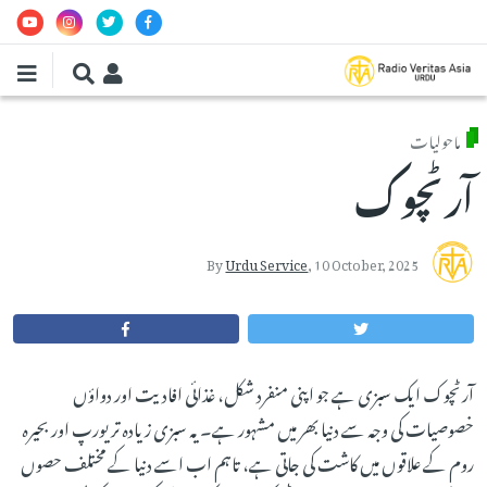
Skip to main conten
ماحولیات
آرٹچوک
By
Urdu Service
,
10 October, 2025
آرٹچوک ایک سبزی ہے جو اپنی منفرد شکل، غذائی افادیت اور دواؤں
خصوصیات کی وجہ سے دنیا بھر میں مشہور ہے۔ یہ سبزی زیادہ تر یورپ اور بحیرہ
روم کے علاقوں میں کاشت کی جاتی ہے، تاہم اب اسے دنیا کے مختلف حصوں