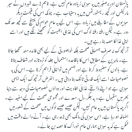
پاکستان اور برصغیر میں یہ سبزی زیادہ عام نہیں ہے، تاہم بڑے شہروں کے سپر
مارکیٹس اور کچھ ریسٹورنٹس میں یہ دستیاب ہے۔ چونکہ اس کی قیمت دیگر
سبزیوں کے مقابلے میں زیادہ ہے، اس لیے یہ عام عوام کی پہنچ سے کچھ حد تک
دور ہے۔ لیکن رفتہ رفتہ لوگ اس کی غذائی اہمیت کو سمجھنے لگے ہیں اور اسے
اپنی غذا کا حصہ بنا رہے ہیں۔
آرٹچوک نہ صرف جسمانی صحت بلکہ خوبصورتی کے لیے بھی فائدہ مند سمجھا جاتا
ہے۔ ماہرین کے مطابق اس کا باقاعدہ استعمال جلد کو تروتازہ اور شفاف بناتا
ہے، بالوں کو مضبوط کرتا ہے اور جسم میں توانائی فراہم کرتا ہے۔ اس کی یہ
خصوصیات اسے ایک قدرتی ٹانک بنا دیتی ہیں۔ الغرض آرٹچوک ایک ایسی
سبزی ہے جو اپنے ذائقے، غذائی افادیت اور دواؤں خصوصیات کی وجہ سے دنیا
بھر میں مقبول ہے۔ یہ جگر، دل، معدے اور مجموعی صحت کے لیے مفید ہے۔
اگرچہ پاکستان میں یہ عام نہیں، لیکن جیسے جیسے لوگوں میں صحت کے شعور میں
اضافہ ہو رہا ہے، اس سبزی کی مانگ بھی بڑھ رہی ہے۔ آنے والے وقت میں
ممکن ہے کہ یہ سبزی ہماری عام خوراک کا حصہ بن جائے۔