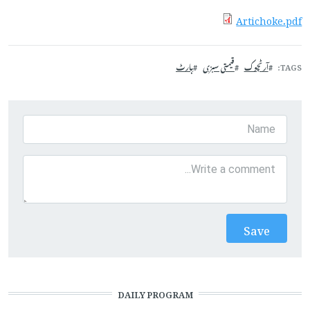
Artichoke.pdf
TAGS
آرٹچوک
قیمتی سبزی
ہارٹ
DAILY PROGRAM