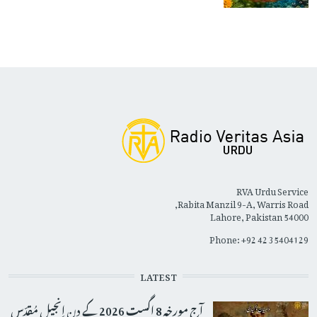
RVA Urdu Service
Rabita Manzil 9-A, Warris Road,
Lahore, Pakistan 54000
Phone: +92 42 35404129
LATEST
آج مورخہ 8 اگست 2026 کے دِن اِنجیلِ مُقدّس