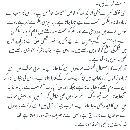
سست کرتے ہیں۔
طبی نقطہ نظر سے بھی آرٹچوک کو خاص اہمیت حاصل ہے۔ اس کا سب سے
زیادہ فائدہ جگر کی صحت کے لیے بتایا جاتا ہے۔ یہ سبزی جگر سے زہریلے مادے
خارج کرنے میں مدد دیتی ہے اور جگر کو صحت مندرکھنے میں اہم کردار ادا کرتی
ہے۔ ذیابیطس کے مریضوں کے لیے بھی یہ مفید سمجھی جاتی ہے کیونکہ یہ خون
میں شکر کی سطح کو قابو میں رکھنے میں مدد دیتی ہے۔ بلڈ پریشر کو متوازن رکھنے میں
بھی یہ سبزی کارآمد ہے۔
آرٹچوک کا استعمال مختلف طریقوں سے کیا جاتا ہے۔ مغربی ممالک میں اسے
زیادہ تر اُبال کر، بھاپ میں پکا کر یا بیک کرکے کھایا جاتا ہے۔ اس کی پتیاں اتار کر
ان کے نرم حصے کو کھایا جاتا ہے، جبکہ اندرونی ”ہارٹ“ کو سب سے زیادہ لذیذ
سمجھا جاتا ہے۔ کچھ لوگ اسے سلاد میں بھی شامل کرتے ہیں، اور بعض ممالک
میں اس کا اچار بھی بنایا جاتا ہے۔ عرب دنیا اور ترکی میں اسے گوشت یا چاول
کے ساتھ پکانے کا رواج ہے، جس سے نہ صرف ذائقہ دوبالا ہوتا ہے بلکہ
غذائیت میں بھی اضافہ ہوتا ہے۔