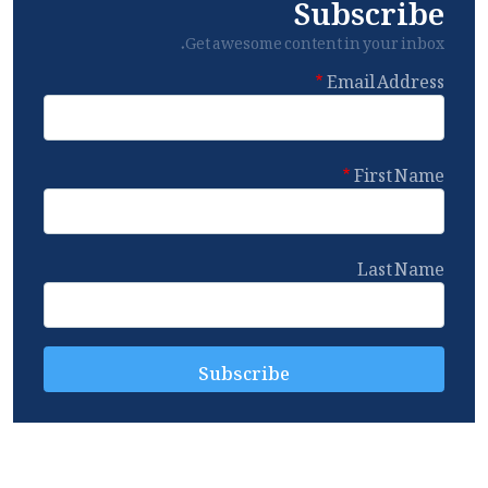
Subscribe
Get awesome content in your inbox.
Email Address
First Name
Last Name