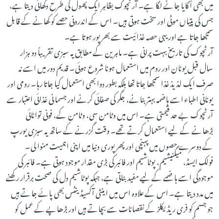
میں بھی اْگایا جانے لگا ہے۔ آرٹچوک بظاہر ایک پھول کی طرح دکھائی دیتا ہے،
جس کی پتیاں موٹی اور سخت ہوتی ہیں۔ اس کے اندرونی حصے کو کھانے کے قابل
سمجھا جاتا ہے اور یہی حصہ غذائیت سے بھرپور ہوتا ہے۔
آرٹچوک کی تاریخ بہت پرانی ہے۔ ماہرین کے مطابق یہ سبزی تقریباً دو ہزار
سال قبل یونان اور روم میں استعمال ہونا شروع ہوئی۔ قدیم دور میں اسے نہ
صرف ایک لذیذ غذا سمجھا جاتا تھا بلکہ بطور دوا بھی استعمال کیا جاتا رہا۔ رومی اور
یونانی اطباء اسے ہاضمہ بہتر بنانے، جگر کی صفائی کرنے اور جسما نی غذائی اعتبار سے
آرٹچوک بے حد قیمتی ہے۔ اس میں وٹامن سی، وٹامن کے، فونی توانائی
بڑھانے کے لیے استعمال کرتے تھے۔ وقت گزرنے کے ساتھ یہ سبزی یورپ
کے دوسرے حصوں میں پہنچی اور پھر پوری دنیا میں اپنی اہمیت منوا لی۔
فولک ایسڈ، میگنیشیم، پوٹاشیم اور فائبر کی بڑی مقدار موجود ہوتی ہے۔ فائبر کی
موجودگی اسے ہاضمے کے لیے مفید بناتی ہے، جبکہ پوٹاشیم دل کی صحت برقرار رکھنے
میں مدد دیتا ہے۔ اس کے علاوہ اس میں اینٹی آکسیڈینٹس بھی پائے جاتے ہیں
جو جسم کو فری ریڈیکلز کے نقصانات سے بچاتے ہیں اور بڑھاپے کے عمل کو