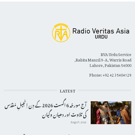
RVA Urdu Service
Rabita Manzil 9-A, Warris Road,
Lahore, Pakistan 54000
Phone: +92 42 35404129
LATEST
آج مورخہ 6 اگست 2026 کے دِن اِنجیلِ مُقدّس
کی تلاوت اور دھیان وگیان
Aug 07, 2026