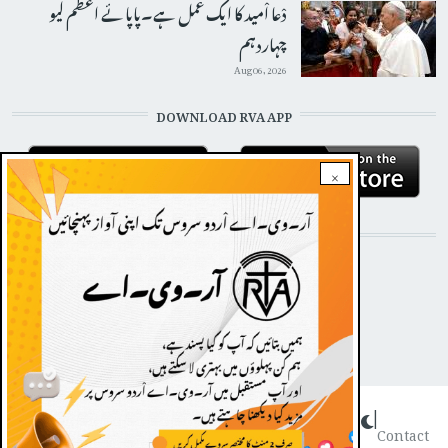
دْعا اْمید کا ایک عمل ہے۔پاپائے اعظم لیو
چہاردہم
Aug 06, 2026
DOWNLOAD RVA APP
×
STAY CONNECTED WITH US!
Dark theme
|
FOOTER
Contact