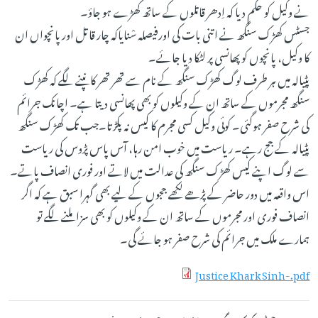
نے وکیل کو حکم دیا کہ اِدھر قاتلوں کے ساتھ کھڑے ہو جاؤ۔
جسٹس کھڑک سنگھ نے اتنی بات کی اورفیصلہ سْنایاکہ چار قاتل اور پانچواں ان
کا وکیل، پانچوں کو پھانسی پر لٹکا دیا جائے۔
پٹیالہ میں ہر طرف لوگ کھڑک سنگھ کے نام سے تھر تھر کانپنے لگے کہ کھڑک
سنگھ مجرموں کے ساتھ ان کے وکیلوں کو بھی پھانسی دیتا ہے۔ اچانک جرائم
کی شرح صفر ہوگئی۔ کوئی وکیل کسی مجرم کا کیس نہ پکڑتا۔جب تک کھڑک سنگھ
پٹیالہ کے جج رہے۔ ریاست میں خوب امن رہا، آس پاس پڑوس کی ریاست
سے لوگ اپنے کیس کھڑک سنگھ کی عدالت میں لاتے اور فوری انصاف پاتے۔
اس واقعہ میں دور حاضر کے پڑھے لکھے ججوں کے لیے بھی گہرا سبق ہے کہ اگر
انصاف فوری اور مجرموں کے ساتھ ان کے وکیلوں کو بھی سزا ملنے لگے تو
ہمارے ملک میں جرائم کی شرح صفر ہو جائے گی۔
Justice Khark Sinh-.pdf