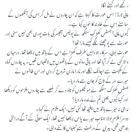
رکھے اور کہنے لگا:
مائی لارڈ! اس عورت کا کہنا ہے کہ ان چاروں نے مل کر اِس کی آنکھوں کے
سامنے اِس کے خاوند کا خون کیا ہے۔
کیوں مائی؟ جسٹس کھڑک سنگھ نے پولیس آفیسر کی بات پوری بھی نہیں سنی اور
عورت سے پوچھنے لگے کیسے مارا تھا؟
عورت بولی، سرکار جو دائیں طرف کھڑا ہے اس کے ہاتھ میں برچھا تھا، درمیان
والا کئی لے کر آیا تھا اور باقی دونوں کے ہاتھوں میں لاٹھیاں تھیں۔ یہ چاروں کماد
کے کھیت سے اچانک نکلے اور مارا ماری شروع کر دی اور ان ظالموں نے
میرے سر کے تاج کو جان سے مار دیا۔
جسٹس کھڑک سنگھ نے مونچھوں کو تاؤ دے کر غصے سے چاروں ملزموں کو دیکھا
اور کہا کیوں بھئی تم نے بندہ مار دیا؟
نہ جی نہ میرے ہاتھ میں بیلچہ تھا کئی نہیں،ایک ملزم نے کہا۔
دوسرا ملزم بولا: جناب میرے پاس برچھا نہیں تھا، ایک سوٹی کے آگے درانتی
بندھی تھی، بیری کے درخت سے ٹہنیاں کاٹنے والی۔