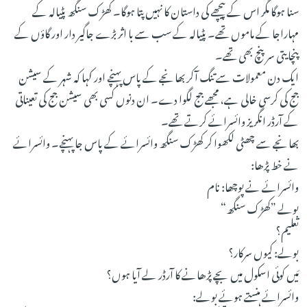
سنا ہوگا مگر اس کے پیچھے کی داستان کا نہیں پتا ہوگا۔ کھڑک سنگھ پٹیالہ کے
مہاراجا کے ماموں تھے۔ پٹیالہ کے سب سے با اثر بڑے جاگیر دار اور گاؤں کے
پنچایتی سرپنچ بھی تھے۔
ایک دن معمولات سے تنگ آکر بھانجے کے پاس پہنچے اور کہا کہ شہر کے سیشن
جج کی کرسی خالی ہے، مجھے جج لگوا دے۔ ان دنوں کسی بھی سیشن جج کی تعیناتی
کے آرڈر انگریز وائسرائے کرتے تھے۔
بھانجے سے چھٹی لکھوا کر کھڑک سنگھ وائسرائے کے پاس جا پہنچے۔ وائسرائے
نے خط پڑھا:
وائسرائے نے پوچھا: نام
بولے ”کھڑک سنگھ“
تعلیم؟
بولے: کیوں سرکار؟
مَیں کوئی اسکول میں بچے پڑھانے کا آرڈر لے آیا ہوں؟
وائسرائے ہنستے ہوئے بولے: