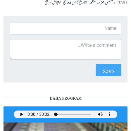
TAGS
جسٹس کھڑک سنگھ
تاریخ کا اَن پڑھ جج
پنچایتی سرپنچ
DAILY PROGRAM