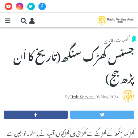
Skip to main conten
شخصیات/قائدین
جسٹس کھڑک سنگھ(تاریخ کا اَن
پڑھ جج)
By
Urdu Service
,
05 May, 2024
کھڑک سنگھ کے کھڑکنے سے کھڑکتی ہیں کھڑکیاں،آپ نے یہ مقولہ تو بچپن سے