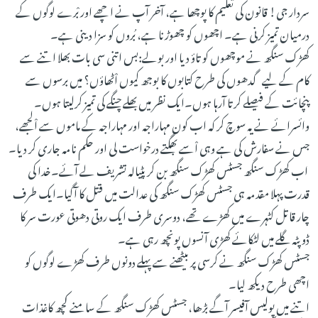
سردار جی! قانون کی تعلیم کا پوچھا ہے، آخر آپ نے اچھے اور بْرے لوگوں کے
درمیان تمیز کرنی ہے۔ اچھوں کو چھوڑنا ہے، بُروں کو سزا دینی ہے۔
کھڑک سنگھ نے موچھوں کو تاؤ دیا اور بولے:بس اتنی سی بات بھلا اتنے سے
کام کے لیے گدھوں کی طرح کتابوں کا بوجھ کیوں اْٹھاؤں؟ میں برسوں سے
پنچائت کے فیصلے کرتا آرہا ہوں۔ایک نظر میں بھلے چنگے کی تمیز کرلیتا ہوں۔
وائسرائے نے یہ سوچ کر کہ اب کون مہاراجہ اور مہاراجہ کے ماموں سے اْلجھے،
جس نے سفارش کی ہے وہی اْسے بھگتے درخواست لی اور حکم نامہ جاری کر دیا۔
اب کھڑک سنگھ جسٹس کھڑک سنگھ بن کر پٹیالہ تشریف لے آئے۔خدا کی
قدرت پہلا مقدمہ ہی جسٹس کھڑک سنگھ کی عدالت میں قتل کا آگیا۔ایک طرف
چار قاتل کٹہرے میں کھڑے تھے، دوسری طرف ایک روتی دھوتی عورت سر کا
ڈوپٹہ گلے میں لٹکائے کھڑی آنسوں پونچھ رہی ہے۔
جسٹس کھڑک سنگھ نے کرسی پر بیٹھنے سے پہلے دونوں طرف کھڑے لوگوں کو
اچھی طرح دیکھ لیا۔
اتنے میں پولیس آفیسر آگے بڑھا، جسٹس کھڑک سنگھ کے سامنے کچھ کاغذات