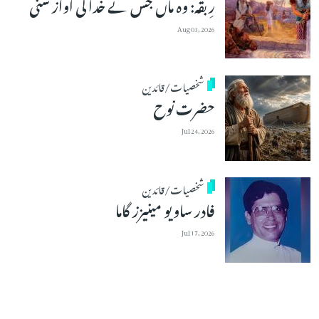
رِبقہ: وہ ماں جس نے خدا کی آواز سنی
Aug 03, 2026
شخصیات/قائدین
حضرت نوح
Jul 24, 2026
شخصیات/قائدین
فادر ساویو مینیزز گاما
Jul 17, 2026