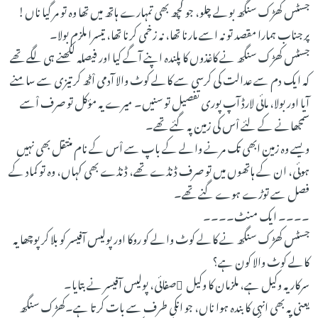
جسٹس کھڑک سنگھ بولے چلو، جو کچھ بھی تمہارے ہاتھ میں تھا وہ تو مر گیا ناں!
پر جناب ہمارا مقصد تو نہ اسے مارنا تھا، نہ زخمی کرنا تھا، تیسرا ملزم بولا۔
جسٹس کھڑک سنگھ نے کاغذوں کا پلندہ اپنے آگے کیا اور فیصلہ لکھنے ہی لگے تھے
کہ ایک دم سے عدالت کی کرسی سے کالے کوٹ والا آدمی اْٹھ کر تیزی سے سامنے
آیا اور بولا، مائی لارڈ آپ پوری تفصیل تو سنیں۔ میرے یہ مؤکل تو صرف اْسے
سمجھانے کے لئے اْس کی زمین پہ گئے تھے۔
ویسے وہ زمین ابھی تک مرنے والے کے باپ سے اْس کے نام منتقل بھی نہیں
ہوئی، ان کے ہاتھوں میں تو صرف ڈنڈے تھے، ڈنڈے بھی کہاں، وہ تو کماد کے
فصل سے توڑے ہوے گنے تھے۔
۔۔۔۔ ایک منٹ۔۔۔۔
جسٹس کھڑک سنگھ نے کالے کوٹ والے کو روکا اور پولیس آفیسر کو بلا کر پوچھا یہ
کالے کوٹ والا کون ہے؟
سرکار یہ وکیل ہے، ملزمان کا وکیل ِصفائی، پولیس آفیسر نے بتایا۔
یعنی یہ بھی انہی کا بندہ ہوا ناں، جو انکی طرف سے بات کرتا ہے۔کھڑک سنگھ