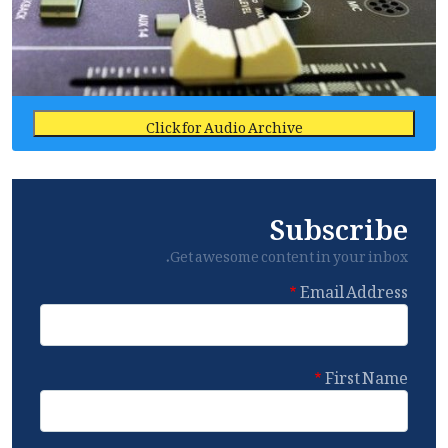
Click for Audio Archive
Subscribe
Get awesome content in your inbox.
Email Address
First Name