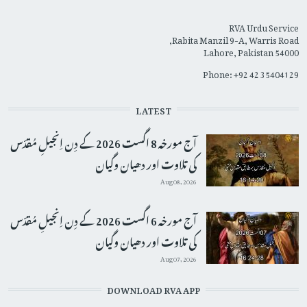
RVA Urdu Service
Rabita Manzil 9-A, Warris Road,
Lahore, Pakistan 54000
Phone: +92 42 35404129
LATEST
آج مورخہ 8 اگست 2026 کے دِن اِنجیلِ مُقدّس
کی تلاوت اور دھیان وگیان
Aug 08, 2026
آج مورخہ 6 اگست 2026 کے دِن اِنجیلِ مُقدّس
کی تلاوت اور دھیان وگیان
Aug 07, 2026
DOWNLOAD RVA APP