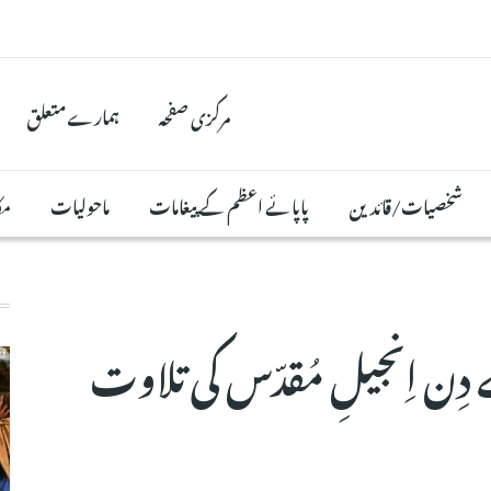
مرکزی صفحہ
ہمارے متعلق
شخصیات/قائدین
پاپائے اعظم کے پیغامات
ماحولیات
مک
خہ 12 مئی 2026 کے دِن اِنجیلِ مُقدّس کی تلاوت