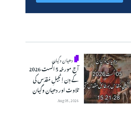
دھیان وگیان
آج مورخہ 5 اگست 2026
کے دِن اِنجیلِ مُقدّس کی
تلاوت اور دھیان وگیان
Aug 05, 2026