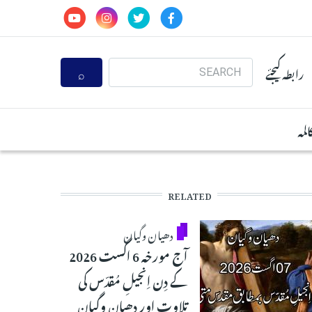
Search
رابطہ کیجئے
المہ
RELATED
دھیان وگیان
آج مورخہ 6 اگست 2026
کے دِن اِنجیلِ مُقدّس کی
تلاوت اور دھیان وگیان