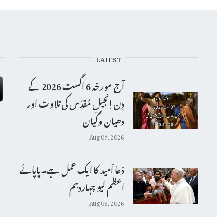
LATEST
آج مورخہ 6 اگست 2026 کے
دِن اِنجیلِ مُقدّس کی تلاوت اور
دھیان وگیان
Aug 07, 2026
دْعا اْمید کا ایک عمل ہے۔پاپائے
اعظم لیو چہاردہم
Aug 06, 2026