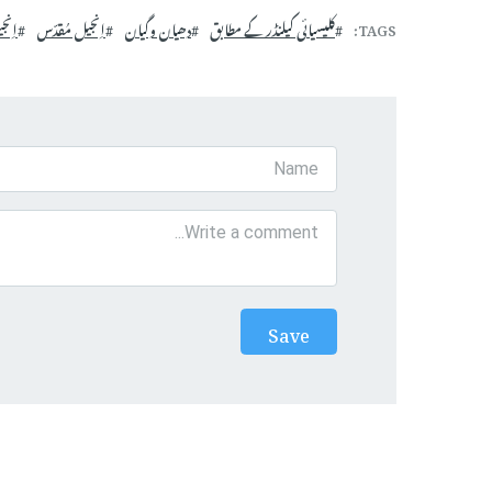
TAGS
کلیسیائی کیلنڈر کے مطابق
دھیان وگیان
اِنجیل مُقدّس
اِنج