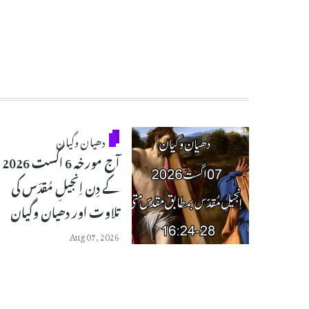
دھیان وگیان
آج مورخہ 6 اگست 2026
کے دِن اِنجیلِ مُقدّس کی
تلاوت اور دھیان وگیان
Aug 07, 2026