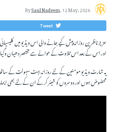
By
Saul Nadeem
,
12 May, 2026
Tweet
عزیز ناظرین روزانہ پیش کیے جانے والی اس ویڈیو میں کلیسیائی
اور اس کے بعد اس تلاوت کے حوالے سے مختصر دھیان وگیان
یہ شارٹ ویڈیو مومنین کے لئے روزانہ بہت سہولت کے ساتھ آ
محضوض ہوں اور دوسروں کو شیئر کر کے ان کے لئے بھی ایمان