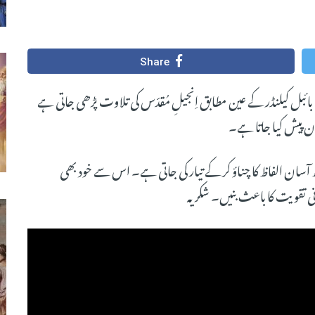
Share
 بائبل کیلنڈر کے عین مطابق اِنجیلِ مُقدّس کی تلاوت پڑھی جاتی ہے
 پیش کیا جاتا ہے۔
سان الفاظ کا چناؤ کر کے تیار کی جاتی ہے۔ اس سے خود بھی
ی تقویت کا باعث بنیں۔ شکریہ