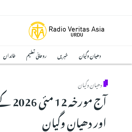
Skip to main conten
دھیان وگیان
خبریں
روحانی تعلیم
خاندان
دھیان وگیان
آج مور
اور دھیان وگیان