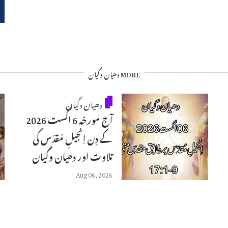
MORE دھیان وگیان
دھیان وگیان
آج مورخہ 6 اگست 2026
کے دِن اِنجیلِ مُقدّس کی
تلاوت اور دھیان وگیان
Aug 06, 2026