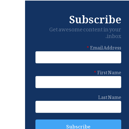
Subscribe
Get awesome content in your
inbox.
Email Address
First Name
Last Name