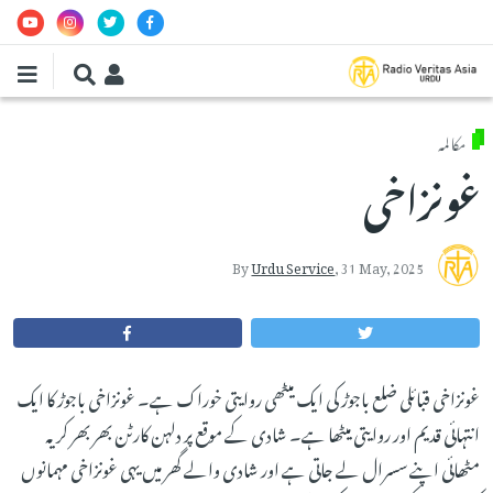
Skip to main conten
مکالمہ
غونزاخی
By
Urdu Service
,
31 May, 2025
غونزاخی قبائلی ضلع باجوڑ کی ایک میٹھی روایتی خوراک ہے۔ غونزاخی باجوڑ کا ایک
انتہائی قدیم اور روایتی میٹھا ہے۔ شادی کے موقع پر دلہن کارٹن بھر بھر کر یہ
مٹھائی اپنے سسرال لے جاتی ہے اور شادی والے گھر میں یہی غونزاخی مہمانوں