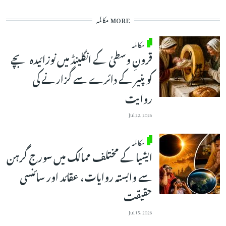
MORE مکالمہ
مکالمہ
قرونِ وسطیٰ کے انگلینڈ میں نوزائیدہ بچے
کو پنیر کے دائرے سے گزارنے کی
روایت
Jul 22, 2026
مکالمہ
ایشیا کے مختلف ممالک میں سورج گرہن
سے وابستہ روایات، عقائد اور سائنسی
حقیقت
Jul 15, 2026