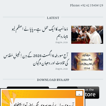
Phone: +92 42 35404129
LATEST
دْعا اْمید کا ایک عمل ہے۔پاپائے اعظم لیو
چہاردہم
Aug 06, 2026
آج مورخہ 6 اگست 2026 کے دِن اِنجیلِ مُقدّس
کی تلاوت اور دھیان وگیان
Aug 06, 2026
DOWNLOAD RVA APP
×