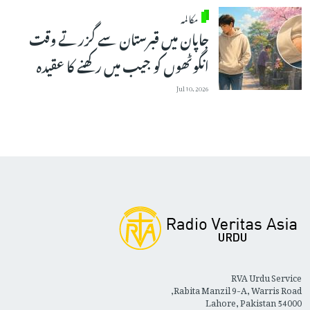
مکالمہ
جاپان میں قبرستان سے گزرتے وقت
انگوٹھوں کو جیب میں رکھنے کا عقیدہ
Jul 10, 2026
RVA Urdu Service
Rabita Manzil 9-A, Warris Road,
Lahore, Pakistan 54000