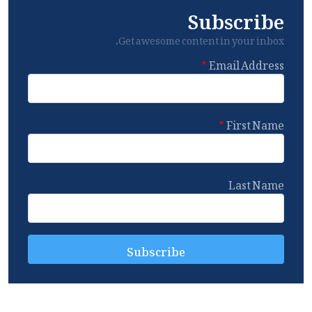
Subscribe
Get awesome content in your inbox.
Email Address
First Name
Last Name