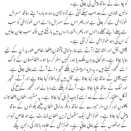
کو چائے کے ساتھ پیش کی جاتی ہے۔
دلہن شادی کے بعد جب میکے آتی ہے تو واپسی پر وہ دوبارہ اپنے ساتھ سسرال
غونزاخی لے کر جاتی ہے اور پھر اس کے سسرال والے اس غونزاخی کو سب
سے پہلے اپنے محلے والوں اور پھر رشتہ داروں میں بانٹتے ہیں تاکہ سب جان جائیں
کہ ان کی بہو غونزاخی لے کر آئی ہے۔
چینی،تیل اور نشاستے/آٹے سے بنا روایتی پشتون میٹھا،خاص طور پر اْن کے لیے
بنایا جاتا ہے۔جو کوئی بیرون ملک یا دْور کہیں سفر کر رہا ہو۔افغانستان کے لوگ
اسے کھجور کہتے ہیں۔ یہ مزیدار پیسٹری ہلکے خمیر والے آٹے سے بنائی جاتی ہے،
جسے چینی کے ساتھ تیار کیا جاتا ہے، تیل میں کیریملائز کیا جاتا ہے اور آٹے، خمیر
اور نمک کے ساتھ ملایا جاتا ہے۔ آٹے کو ہلکے سے دبانے اور کھجور کے بیج کی
شکل اختیار کرنے کے بعد اسے ڈیپ فرائی کیا جاتا ہے۔ یہ مشہور افغان میٹھا تازہ
پھلوں اور گری دار میوے کے ساتھ دیگر روایتی افغان میٹھے پکوانوں کے ساتھ
پیش کیا جاتا ہے۔ غونزاخی ایک مقبول ترین افغان ڈیزرٹ ہے جو خاص تہوار
کے موقعوں کے لیے بنائی جاتی ہے۔غونزاخی کے علاوہ باجوڑ کی دلہن پکے