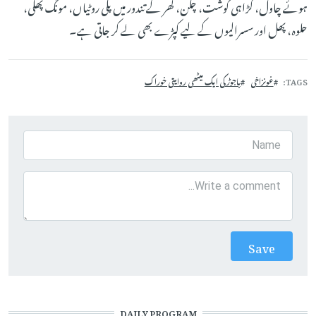
ہوئے چاول، کڑاہی گوشت، چکن، گھر کے تندور میں پکی روٹیاں، مونگ پھلی،
حلوہ، پھل اور سسرالیوں کے لیے کپڑے بھی لے کر جاتی ہے۔
TAGS
غونزاخی
باجوڑ کی ایک میٹھی روایتی خوراک
DAILY PROGRAM