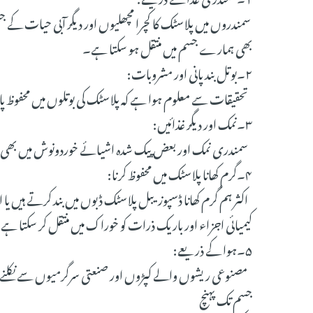
سمندروں میں پلاسٹک کا کچرا مچھلیوں اور دیگر آبی حیات کے جس
بھی ہمارے جسم میں منتقل ہو سکتا ہے۔
۲۔بوتل بند پانی اور مشروبات:
تحقیقات سے معلوم ہوا ہے کہ پلاسٹک کی بوتلوں میں محفوظ پا
۳۔نمک اور دیگر غذائیں:
سمندری نمک اور بعض پیک شدہ اشیائے خوردونوش میں بھی مائ
۴۔گرم کھانا پلاسٹک میں محفوظ کرنا:
اکثر ہم گرم کھانا ڈسپوزیبل پلاسٹک ڈبوں میں بند کرتے ہیں یا ا
کیمیائی اجزاء اور باریک ذرات کو خوراک میں منتقل کر سکتا
۵۔ہوا کے ذریعے:
مصنوعی ریشوں والے کپڑوں اور صنعتی سرگرمیوں سے نکلنے
جسم تک پہنچ