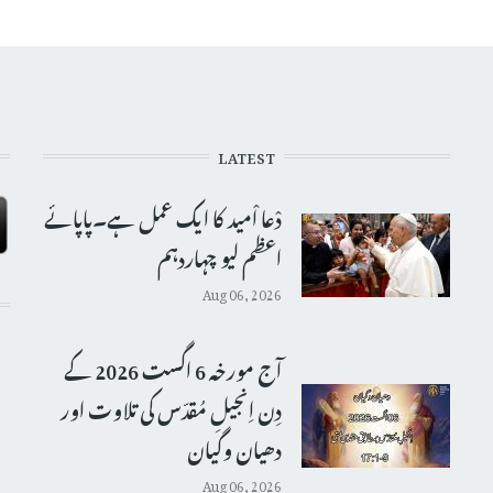
LATEST
دْعا اْمید کا ایک عمل ہے۔پاپائے
اعظم لیو چہاردہم
Aug 06, 2026
آج مورخہ 6 اگست 2026 کے
دِن اِنجیلِ مُقدّس کی تلاوت اور
دھیان وگیان
Aug 06, 2026