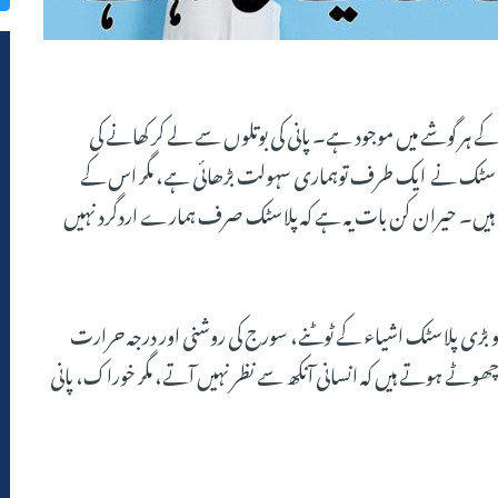
ے ہر گوشے میں موجود ہے۔ پانی کی بوتلوں سے لے کر کھانے کی
ک،پلاسٹک نے ایک طرف توہماری سہولت بڑھائی ہے، مگر اس کے
ہیں۔ حیران کن بات یہ ہے کہ پلاسٹک صرف ہمارے اردگرد نہیں
 بڑی پلاسٹک اشیاء کے ٹوٹنے، سورج کی روشنی اور درجہ حرارت
ھوٹے ہوتے ہیں کہ انسانی آنکھ سے نظر نہیں آتے، مگر خوراک، پانی