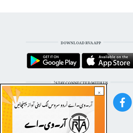
DOWNLOAD RVA APP
STAY CONNECTED WITH US!
×