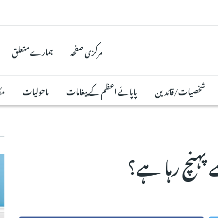
مرکزی صفحہ
ہمارے متعلق
شخصیات/قائدین
پاپائے اعظم کے پیغامات
ماحولیات
مک
پہنچ رہا ہے؟