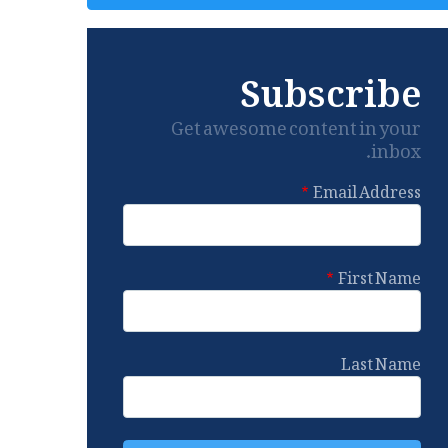
Subscribe
Get awesome content in your
inbox.
Email Address
First Name
Last Name