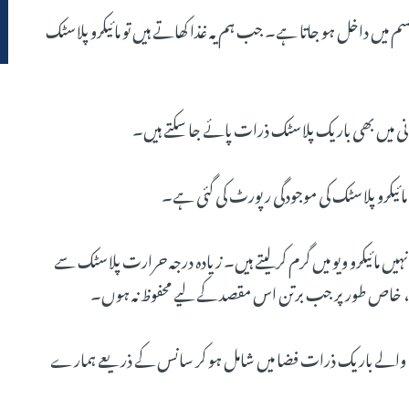
م میں داخل ہو جاتا ہے۔ جب ہم یہ غذا کھاتے ہیں تو مائیکرو پلاسٹک
نی میں بھی باریک پلاسٹک ذرات پائے جا سکتے ہیں۔
یکرو پلاسٹک کی موجودگی رپورٹ کی گئی ہے۔
نہیں مائیکرو ویو میں گرم کر لیتے ہیں۔ زیادہ درجہ حرارت پلاسٹک سے
 ہے، خاص طور پر جب برتن اس مقصد کے لیے محفوظ نہ ہوں۔
 والے باریک ذرات فضا میں شامل ہو کر سانس کے ذریعے ہمارے