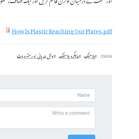
How Is Plastic Reaching Our Plates.pdf
TAGS
پلاسٹک
مائیکرو پلاسٹک
بوتل بند پانی اور مشروبات