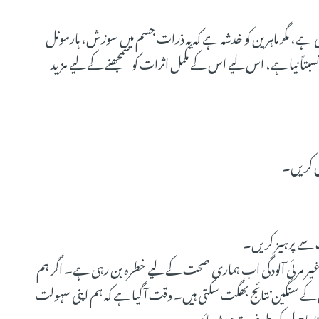
ی ہے، مگر ماہرین کو خدشہ ہے کہ یہ ذرات جسم میں سوزش، ہارمونل
 نسبتاً نیا ہے، اس لیے اس کے مکمل اثرات کو سمجھنے کے لیے مزید
 سے پرہیز کریں۔
غیر مرئی آلودگی اب ہماری صحت کے لیے خطرہ بن رہی ہے۔ اگر ہم
 اس کے سنگین نتائج بھگت سکتی ہیں۔ وقت آ گیا ہے کہ ہم اپنی سہولت
ظ ماحول کی طرف قدم بڑھائیں۔