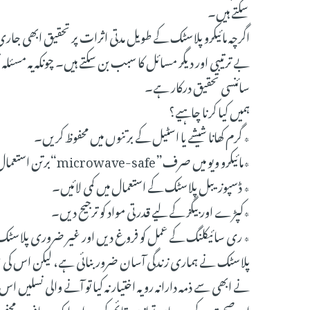
سکتے ہیں۔
اگرچہ مائیکرو پلاسٹک کے طویل مدتی اثرات پر تحقیق ابھی جار
بے ترتیبی اور دیگر مسائل کا سبب بن سکتے ہیں۔ چونکہ یہ مسئلہ
سائنسی تحقیق درکار ہے۔
ہمیں کیا کرنا چاہیے؟
٭ گرم کھانا شیشے یا اسٹیل کے برتنوں میں محفوظ کریں۔
٭مائیکرو ویو میں صرف”microwave-safe“برتن استعمال کریں۔
٭ ڈسپوزیبل پلاسٹک کے استعمال میں کمی لائیں۔
٭کپڑے اور بیگز کے لیے قدرتی مواد کو ترجیح دیں۔
٭ ری سائیکلنگ کے عمل کو فروغ دیں اور غیر ضروری پلاسٹک
پلاسٹک نے ہماری زندگی آسان ضرور بنائی ہے، لیکن اس کی 
نے ابھی سے ذمہ دارانہ رویہ اختیار نہ کیا تو آنے والی نسلیں
اور صحت کے درمیان توازن قائم کریں اور ایک صاف، محفو