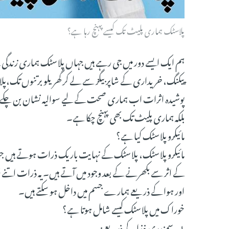
پلاسٹک ہماری پلیٹ تک کیسے پہنچ رہا ہے؟
ہم ایک ایسے دور میں جی رہے ہیں جہاں پلاسٹک ہماری زندگی ک
پیکنگ، خریداری کے شاپر بیگز سے لے کر گھریلو برتنوں ت
پوشیدہ اثرات اب ہماری صحت کے لیے سوالیہ نشان بن چکے 
بلکہ ہماری پلیٹ تک بھی پہنچ چکا ہے۔
مائیکرو پلاسٹک کیا ہے؟
مائیکرو پلاسٹک، پلاسٹک کے نہایت باریک ذرات ہوتے ہیں جو
کے اثر سے بکھرنے کے بعد وجود میں آتے ہیں۔ یہ ذرات اتنے چ
اور ہوا کے ذریعے ہمارے جسم میں داخل ہو سکتے ہیں۔
خوراک میں پلاسٹک کیسے شامل ہوتا ہے؟
۱۔سمندری غذا کے ذریعے: