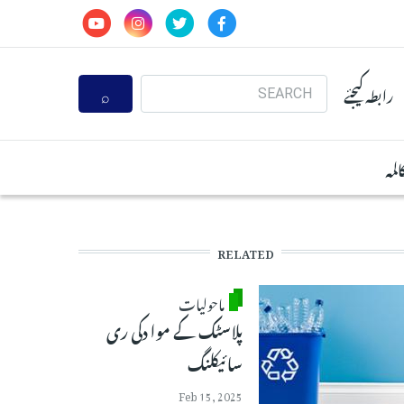
Search
رابطہ کیجئے
المہ
RELATED
ماحولیات
پلاسٹک کے موا دکی ری
سائیکلنگ
Feb 15, 2025