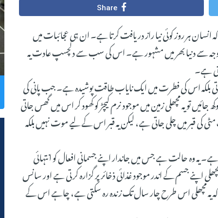
Share
نسان ہر روز کوئی نیا راز دریافت کرتا ہے۔ ان ہی عجائبات میں
ی وجہ سے دنیا بھر میں مشہور ہے۔ اس کی سب سے دلچسپ عادت یہ
سکتی ہے۔
رتی بلکہ اس کی فطرت میں ایک نایاب طاقت پوشیدہ ہے۔ جب پانی کی
ائیں تو یہ مچھلی زمین میں موجود نرم کیچڑ کو کھود کر اس میں گھس جاتی
ٹی کی قبر میں چلی جاتی ہے، لیکن یہ قبر اس کے لیے موت نہیں بلکہ
فیت کو ایسٹویشن (Estivation) کہا جاتا ہے۔ یہ وہ حالت ہے جس میں جاندار اپنے جسمانی افعال کو انتہائی
لی اپنے جسم کے اندر موجود غذائی ذخائر پر گزارہ کرتی ہے اور سانس
ہے کہ یہ مچھلی اس طرح چار سال تک زندہ رہ سکتی ہے، چاہے اس کے