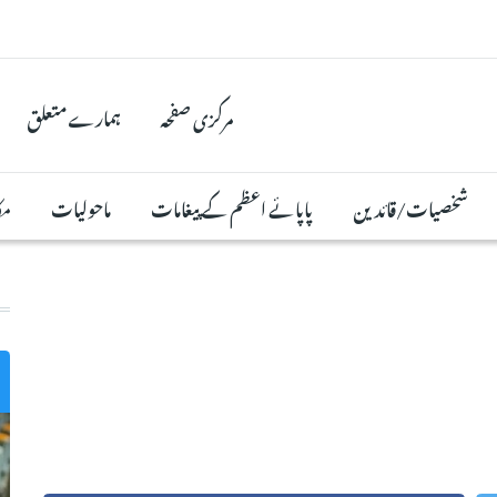
مرکزی صفحہ
ہمارے متعلق
شخصیات/قائدین
پاپائے اعظم کے پیغامات
ماحولیات
مک