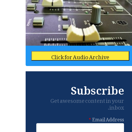
Click for Audio Archive
Subscribe
Get awesome content in your
inbox.
Email Address