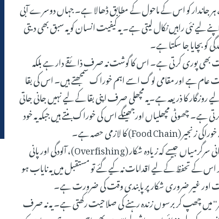
ہر جاندار کو اس کے ماحول کے مطابق ڈھالا ہے۔ جہاں دوسرے آبی
اپنے لیے نئی راہیں نکال لیتی ہے۔ یہ کیفیت انسان کو یہ سبق بھی دیتی
 کو بچایا جا سکتا ہے۔
رت بھی پوری کرتی ہے۔ اس کا گوشت نہ صرف ذائقے دار ہے بلکہ
 عام ہے اور مقامی لوگ اسے اہم خوراک سمجھتے ہیں۔ اس کی بقا
ے روزگار کا ذریعہ ہے۔یہ مچھلی صرف اپنی بقا کے لیے نہیں جانی جاتی
 کرتی ہے۔ چھوٹی مچھلیاں اورجھینگے اس کی خوراک بنتے ہیں جبکہ یہ خود
 کا لازمی حصہ ہے۔
اگرچہ لونگ مچھلی میں بقا کی غیر معمولی صلاحیت ہے، لیکن انسانی سرگرمیاں جیسے کہ زیادہ شکار (Overfishing)، آلودگی اور پانی
اس کے تحفظ کے لیے اقدامات نہ کیے گئے تو مستقبل میں یہ نایاب ہو
اظت اور غیر ضروری شکار پر پابندی وقت کی ضرورت ہے۔
 قبر'' میں چھپ کر برسوں زندہ رہنے کی صلاحیت رکھتی ہے۔ یہ نہ صرف