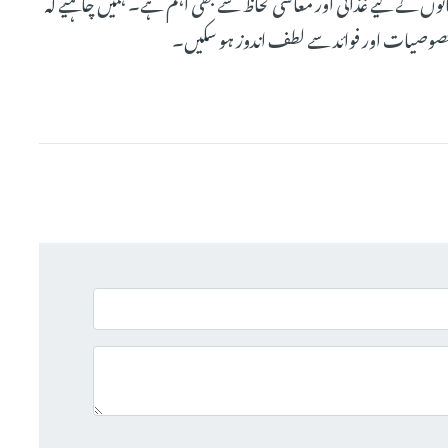
وں کے لیے غذائی اور معاشی لحاظ سے بھی اہم ہے۔ ہمیں چاہیے کہ
 خصوصیات اور فوائد سے لطف اندوز ہو سکیں۔