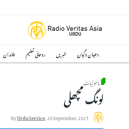
Skip to main conten
دھیان وگیان
خبریں
روحانی تعلیم
خاندان
ماحولیات
لونگ مچھلی
By
Urdu Service
,
20 September, 2025