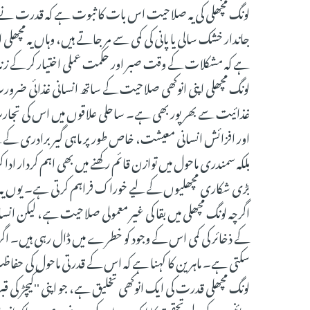
لونگ مچھلی کی یہ صلاحیت اس بات کا ثبوت ہے کہ قدرت نے 
جاندار خشک سالی یا پانی کی کمی سے مر جاتے ہیں، وہاں یہ مچھلی 
ہے کہ مشکلات کے وقت صبر اور حکمت عملی اختیار کر کے زندگی
لونگ مچھلی اپنی انوکھی صلاحیت کے ساتھ انسانی غذائی ضرو
غذائیت سے بھرپور بھی ہے۔ ساحلی علاقوں میں اس کی تجارت
اور افزائش انسانی معیشت، خاص طور پر ماہی گیر برادری کے لی
بلکہ سمندری ماحول میں توازن قائم رکھنے میں بھی اہم کردار ادا
بڑی شکاری مچھلیوں کے لیے خوراک فراہم کرتی ہے۔ یوں یہ خوراکی زنجیر (Food Chain)
کے ذخائر کی کمی اس کے وجود کو خطرے میں ڈال رہی ہیں۔ اگر 
سکتی ہے۔ ماہرین کا کہنا ہے کہ اس کے قدرتی ماحول کی حف
لونگ مچھلی قدرت کی ایک انوکھی تخلیق ہے، جو اپنی ''کیچڑ کی