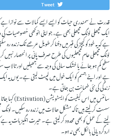
Tweet
قدرت نے سمندری حیات کو ایسے ایسے کمالات سے نوازا ہے کہ ا
ایک مچھلی لونگ مچھلی بھی ہے، جو اپنی انوکھی خصوصیات ک
ہے کہ یہ خود کو کیچڑ کی قبر میں دفنا کر طویل عرصے تک زندہ رہ 
لونگ مچھلی عام مچھلیوں کی طرح صرف پانی پر انحصار نہیں ک
سطح کم ہو جائے یا خشک سالی کی وجہ سے جھیلیں اور تالاب سوکھ ج
ہے اور اپنے جسم کو ایک خول میں لپیٹ لیتی ہے۔ یوں یہ ایک م
زندگی کی نئی ضمانت بن جاتی ہے۔
سائنس میں اس کی
سست کر لیتے ہیں تاکہ مشکل حالات میں زندہ رہ سکیں۔ لونگ مچھ
لینے کے عمل کو بھی محدود کر لیتی ہے۔ حیرت انگیز بات یہ 
اردگرد پانی بالکل بھی نہ ہو۔