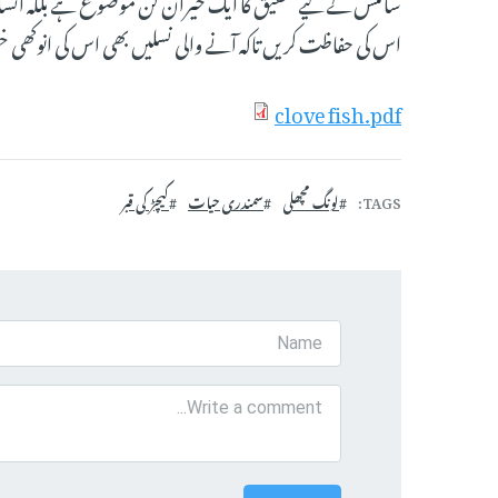
سائنس کے لیے تحقیق کا ایک حیران کن موضوع ہے بلکہ انسان
اس کی حفاظت کریں تاکہ آنے والی نسلیں بھی اس کی انوکھی
clove fish.pdf
TAGS
لونگ مچھلی
سمندری حیات
کیچڑ کی قبر