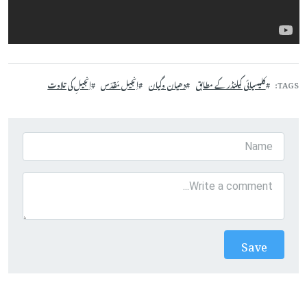
TAGS
کلیسیائی کیلنڈر کے مطابق
دھیان وگیان
اِنجیل مُقدّس
اِنجیلِ کی تلاوت