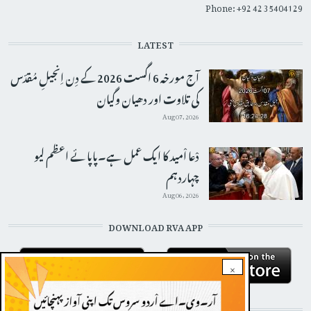
Phone: +92 42 35404129
LATEST
آج مورخہ 6 اگست 2026 کے دِن اِنجیلِ مُقدّس
کی تلاوت اور دھیان وگیان
Aug 07, 2026
دْعا اْمید کا ایک عمل ہے۔پاپائے اعظم لیو
چہاردہم
Aug 06, 2026
DOWNLOAD RVA APP
×
STAY CONNECTED WITH US!