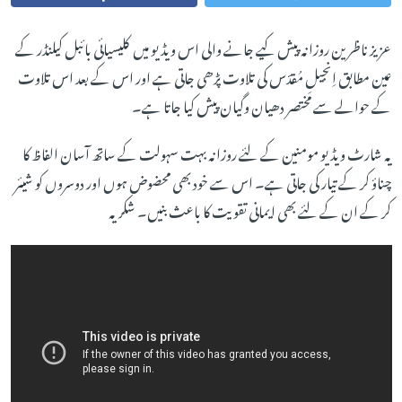
عزیز ناظرین روزانہ پیش کیے جانے والی اس ویڈیو میں کلیسیائی بائبل کیلنڈر کے
عین مطابق اِنجیلِ مُقدّس کی تلاوت پڑھی جاتی ہے اور اس کے بعد اس تلاوت
کے حوالے سے مختصر دھیان وگیان پیش کیا جاتا ہے۔
یہ شارٹ ویڈیو مومنین کے لئے روزانہ بہت سہولت کے ساتھ آسان الفاظ کا
چناؤ کر کے تیار کی جاتی ہے۔ اس سے خود بھی محضوض ہوں اور دوسروں کو شیئر
کر کے ان کے لئے بھی ایمانی تقویت کا باعث بنیں۔ شکریہ