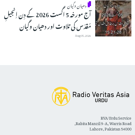
دھیان وگیان
آج مورخہ 5 اگست 2026 کے دِن اِنجیلِ
مُقدّس کی تلاوت اور دھیان وگیان
Aug 05, 2026
RVA Urdu Service
Rabita Manzil 9-A, Warris Road,
Lahore, Pakistan 54000