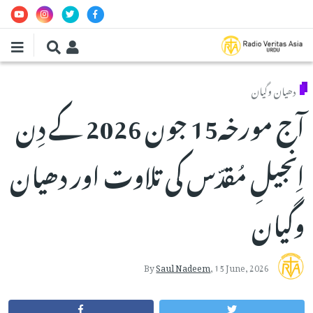
Skip to main conten
دھیان وگیان
آج مورخہ15 جون 2026 کے دِن
اِنجیلِ مُقدّس کی تلاوت اور دھیان
وگیان
By
Saul Nadeem
,
15 June, 2026