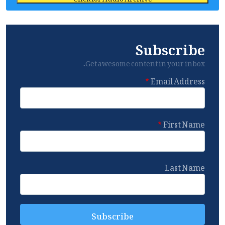
Subscribe
Get awesome content in your inbox.
Email Address
First Name
Last Name