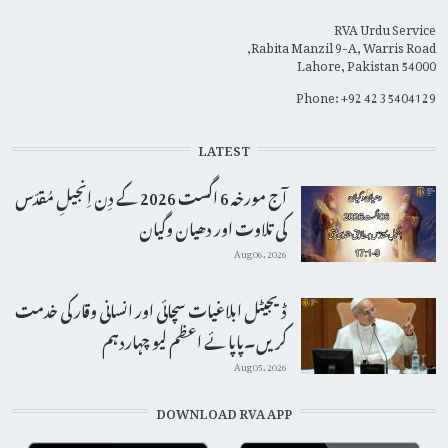
RVA Urdu Service
Rabita Manzil 9-A, Warris Road,
Lahore, Pakistan 54000
Phone: +92 42 35404129
LATEST
آج مورخہ 6 اگست 2026 کے دِن اِنجیلِ مُقدّس
کی تلاوت اور دھیان وگیان
Aug 06, 2026
ڈیجیٹل ابلاغیات سچائی اور انسانی وقار کی خدمت
کریں۔پاپائے اعظم لیو چہاردہم
Aug 05, 2026
DOWNLOAD RVA APP