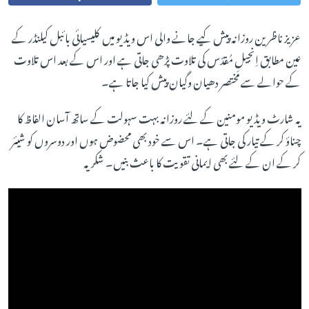
عزیز ناظرین روزانہ پیش کیے جانے والی اس ویڈیو میں کلیسیائی بائبل کیلنڈر کے
عین مطابق اِنجیلِ مُقدّس کی تلاوت پڑھی جاتی ہے اور اس کے بعد اس تلاوت
کے حوالے سے مختصر دھیان وگیان پیش کیا جاتا ہے۔
یہ شارٹ ویڈیو مومنین کے لئے روزانہ بہت سہولت کے ساتھ آسان الفاظ کا
چناؤ کر کے تیار کی جاتی ہے۔ اس سے خود بھی محضوض ہوں اور دوسروں کو شیئر
کر کے ان کے لئے بھی ایمانی تقویت کا باعث بنیں۔ شکریہ