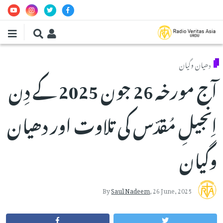
Skip to main conten
دھیان وگیان
آج مورخہ 26 جون 2025 کے دِن
اِنجیلِ مُقدّس کی تلاوت اور دھیان
وگیان
By
Saul Nadeem
,
26 June, 2025