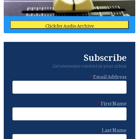
Click for Audio Archive
Subscribe
Get awesome content in your inbox.
Email Address
First Name
Last Name