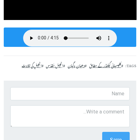
TAGS
کلیسیائی کیلنڈر کے مطابق
دھیان وگیان
اِنجیل مُقدّس
اِنجیلِ کی تلاوت