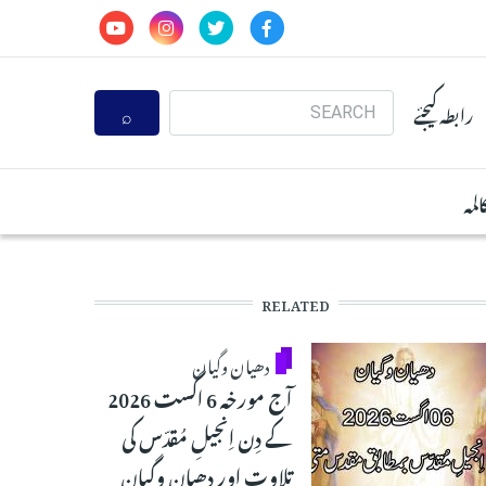
Search
رابطہ کیجئے
المہ
RELATED
دھیان وگیان
آج مورخہ 6 اگست 2026
کے دِن اِنجیلِ مُقدّس کی
تلاوت اور دھیان وگیان