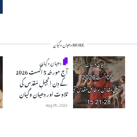
MORE دھیان وگیان
دھیان وگیان
آج مورخہ 5 اگست 2026
کے دِن اِنجیلِ مُقدّس کی
تلاوت اور دھیان وگیان
Aug 05, 2026