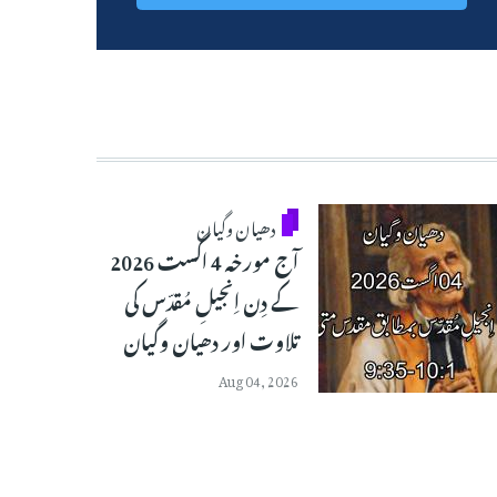
دھیان وگیان
آج مورخہ 4 اگست 2026
کے دِن اِنجیلِ مُقدّس کی
تلاوت اور دھیان وگیان
Aug 04, 2026