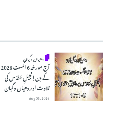
دھیان وگیان
آج مورخہ 6 اگست 2026
کے دِن اِنجیلِ مُقدّس کی
تلاوت اور دھیان وگیان
Aug 06, 2026