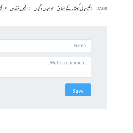
TAGS
کلیسیائی کیلنڈر کے مطابق
دھیان وگیان
اِنجیل مُقدّس
اِنج