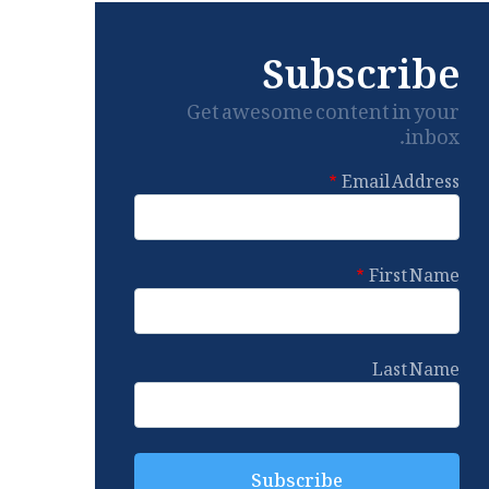
Subscribe
Get awesome content in your
inbox.
Email Address
First Name
Last Name