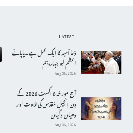
LATEST
دْعا اْمید کا ایک عمل ہے۔پاپائے
اعظم لیو چہاردہم
Aug 06, 2026
آج مورخہ 6 اگست 2026 کے
دِن اِنجیلِ مُقدّس کی تلاوت اور
دھیان وگیان
Aug 06, 2026