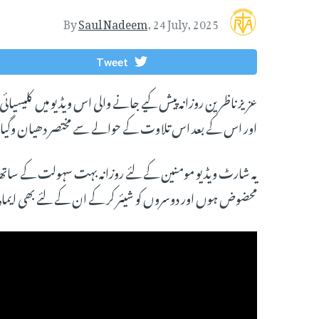
By
Saul Nadeem
,
24 July, 2025
Tweet
عزیز ناظرین روزانہ پیش کیے جانے والی اس ویڈیو میں کلیسیائی
اور اس کے بعد اس تلاوت کے حوالے سے مختصر دھیان وگیان
یہ شارٹ ویڈیو مومنین کے لئے روزانہ بہت سہولت کے ساتھ آ
محضوض ہوں اور دوسروں کو شیئر کر کے ان کے لئے بھی ایمان