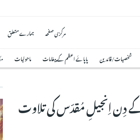
مرکزی صفحہ
ہمارے متعلق
شخصیات/قائدین
پاپائے اعظم کے پیغامات
ماحولیات
مک
مورخہ 24 جولائی 2025 کے دِن اِنجیلِ مُقدّس کی تلاوت