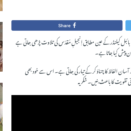
Share
 بائبل کیلنڈر کے عین مطابق اِنجیلِ مُقدّس کی تلاوت پڑھی جاتی ہے
 پیش کیا جاتا ہے۔
سان الفاظ کا چناؤ کر کے تیار کی جاتی ہے۔ اس سے خود بھی
ی تقویت کا باعث بنیں۔ شکریہ