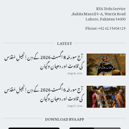
RVA Urdu Service
Rabita Manzil 9-A, Warris Road,
Lahore, Pakistan 54000
Phone: +92 42 35404129
LATEST
آج مورخہ 8 اگست 2026 کے دِن اِنجیلِ مُقدّس
کی تلاوت اور دھیان وگیان
Aug 08, 2026
آج مورخہ 6 اگست 2026 کے دِن اِنجیلِ مُقدّس
کی تلاوت اور دھیان وگیان
Aug 07, 2026
DOWNLOAD RVA APP