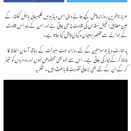
عزیز ناظرین روزانہ پیش کیے جانے والی اس ویڈیو میں کلیسیائی بائبل کیلنڈر کے
عین مطابق اِنجیلِ مُقدّس کی تلاوت پڑھی جاتی ہے اور اس کے بعد اس تلاوت
کے حوالے سے مختصر دھیان وگیان پیش کیا جاتا ہے۔
یہ شارٹ ویڈیو مومنین کے لئے روزانہ بہت سہولت کے ساتھ آسان الفاظ کا
چناؤ کر کے تیار کی جاتی ہے۔ اس سے خود بھی محضوض ہوں اور دوسروں کو شیئر
کر کے ان کے لئے بھی ایمانی تقویت کا باعث بنیں۔ شکریہ