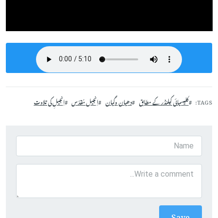
TAGS
کلیسیائی کیلنڈر کے مطابق
دھیان وگیان
اِنجیل مُقدّس
اِنجیلِ کی تلاوت