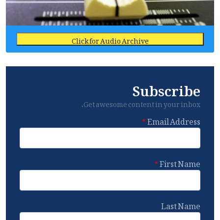
Click for Audio Archive
Subscribe
Get awesome content in your inbox.
Email Address
First Name
Last Name