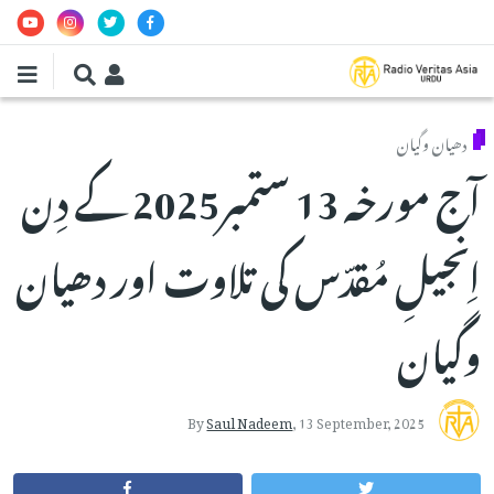
Skip to main conten
دھیان وگیان
آج مورخہ 13 ستمبر2025 کے دِن
اِنجیلِ مُقدّس کی تلاوت اور دھیان
وگیان
By
Saul Nadeem
,
13 September, 2025