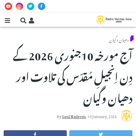
Skip to main conten
دھیان وگیان
آج مورخہ 10جنوری 2026 کے
دِن اِنجیلِ مُقدّس کی تلاوت اور
دھیان وگیان
By
Saul Nadeem
,
10 January, 2026