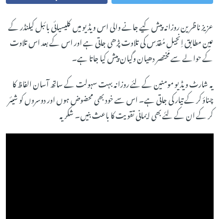
عزیز ناظرین روزانہ پیش کیے جانے والی اس ویڈیو میں کلیسیائی بائبل کیلنڈر کے
عین مطابق اِنجیلِ مُقدّس کی تلاوت پڑھی جاتی ہے اور اس کے بعد اس تلاوت
کے حوالے سے مختصر دھیان وگیان پیش کیا جاتا ہے۔
یہ شارٹ ویڈیو مومنین کے لئے روزانہ بہت سہولت کے ساتھ آسان الفاظ کا
چناؤ کر کے تیار کی جاتی ہے۔ اس سے خود بھی محضوض ہوں اور دوسروں کو شیئر
کر کے ان کے لئے بھی ایمانی تقویت کا باعث بنیں۔ شکریہ