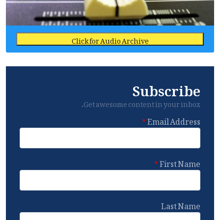
Click for Audio Archive
Subscribe
Get awesome content in your inbox.
Email Address
First Name
Last Name