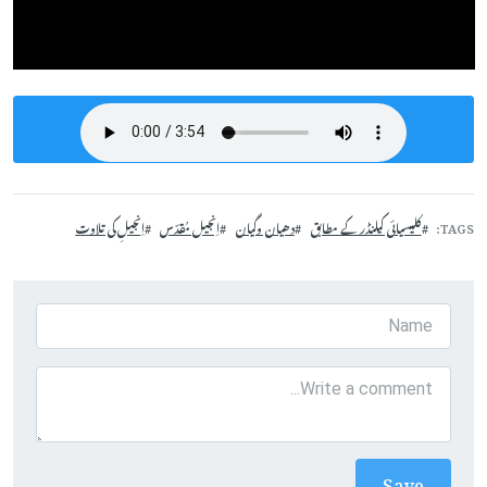
TAGS
کلیسیائی کیلنڈر کے مطابق
دھیان وگیان
اِنجیل مُقدّس
اِنجیلِ کی تلاوت