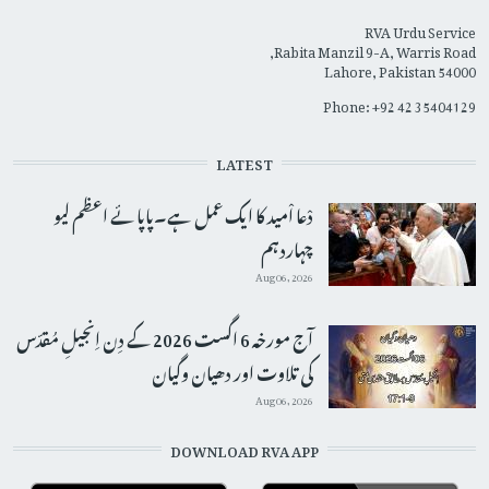
RVA Urdu Service
Rabita Manzil 9-A, Warris Road,
Lahore, Pakistan 54000
Phone: +92 42 35404129
LATEST
دْعا اْمید کا ایک عمل ہے۔پاپائے اعظم لیو
چہاردہم
Aug 06, 2026
آج مورخہ 6 اگست 2026 کے دِن اِنجیلِ مُقدّس
کی تلاوت اور دھیان وگیان
Aug 06, 2026
DOWNLOAD RVA APP